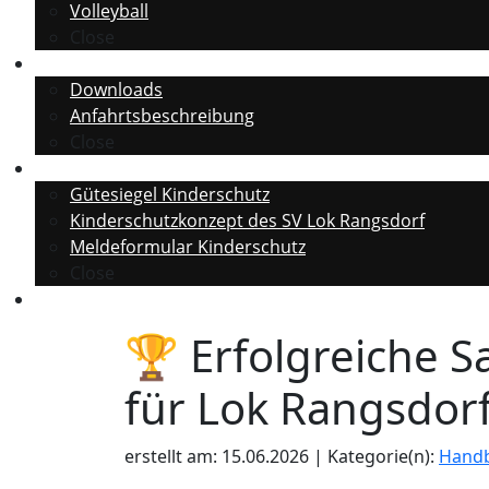
Volleyball
Close
Informationen
Downloads
Anfahrtsbeschreibung
Close
Kinderschutz
Gütesiegel Kinderschutz
Kinderschutzkonzept des SV Lok Rangsdorf
Meldeformular Kinderschutz
Close
Fan Shop
🏆 Erfolgreiche S
für Lok Rangsdorf
erstellt am: 15.06.2026 | Kategorie(n):
Handb