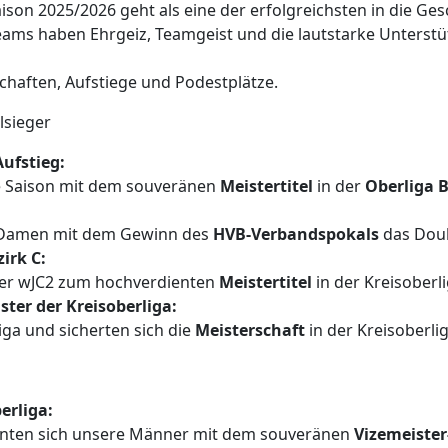
 Saison 2025/2026 geht als eine der erfolgreichsten in die G
ams haben Ehrgeiz, Teamgeist und die lautstarke Unterstü
schaften, Aufstiege und Podestplätze.
lsieger
Aufstieg:
se Saison mit dem souveränen
Meistertitel
in der
Oberliga 
e Damen mit dem Gewinn des
HVB-Verbandspokals
das Doub
irk C:
der wJC2 zum hochverdienten
Meistertitel
in der Kreisoberli
ter der Kreisoberliga:
iga und sicherten sich die
Meisterschaft
in der Kreisoberlig
erliga:
hnten sich unsere Männer mit dem souveränen
Vizemeister-