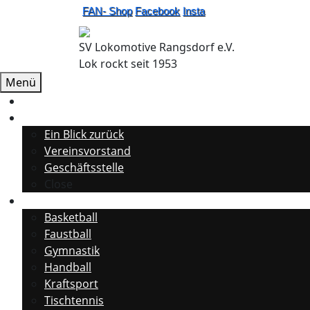
FAN- Shop
Facebook
Insta
SV Lokomotive Rangsdorf e.V.
Lok rockt seit 1953
Menü
Startseite
Unser Verein
Ein Blick zurück
Vereinsvorstand
Geschäftsstelle
Close
Unsere Abteilungen
Basketball
Faustball
Gymnastik
Handball
Kraftsport
Tischtennis