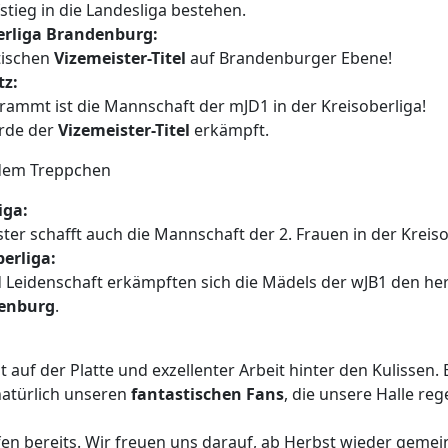
stieg in die Landesliga bestehen.
berliga Brandenburg:
tischen
Vizemeister-Titel
auf Brandenburger Ebene!
tz:
rammt ist die Mannschaft der mJD1 in der Kreisoberliga!
urde der
Vizemeister-Titel
erkämpft.
 dem Treppchen
iga:
er schafft auch die Mannschaft der 2. Frauen in der Kreiso
berliga:
 Leidenschaft erkämpften sich die Mädels der wJB1 den h
denburg
.
 auf der Platte und exzellenter Arbeit hinter den Kulissen. E
atürlich unseren
fantastischen Fans
, die unsere Halle re
fen bereits. Wir freuen uns darauf, ab Herbst wieder geme