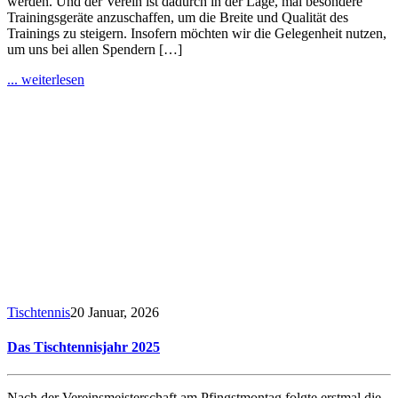
werden. Und der Verein ist dadurch in der Lage, mal besondere
Trainingsgeräte anzuschaffen, um die Breite und Qualität des
Trainings zu steigern. Insofern möchten wir die Gelegenheit nutzen,
um uns bei allen Spendern […]
... weiterlesen
Tischtennis
20 Januar, 2026
Das Tischtennisjahr 2025
Nach der Vereinsmeisterschaft am Pfingstmontag folgte erstmal die