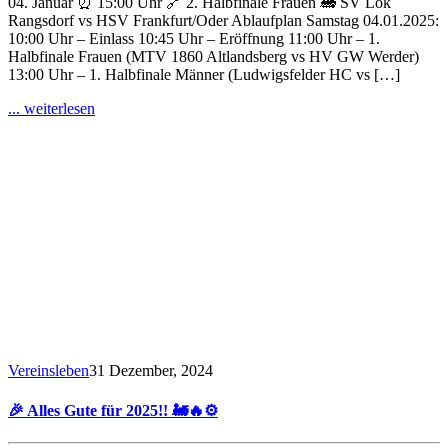
04. Januar ⏰ 15:00 Uhr 🔗 2. Halbfinale Frauen 🚂 SV Lok
Rangsdorf vs HSV Frankfurt/Oder Ablaufplan Samstag 04.01.2025:
10:00 Uhr – Einlass 10:45 Uhr – Eröffnung 11:00 Uhr – 1.
Halbfinale Frauen (MTV 1860 Altlandsberg vs HV GW Werder)
13:00 Uhr – 1. Halbfinale Männer (Ludwigsfelder HC vs […]
... weiterlesen
Vereinsleben
31 Dezember, 2024
🎉 Alles Gute für 2025!! 🚂🔥⚙️