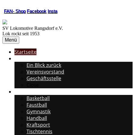
FAN- Shop
Facebook
Insta
SV Lokomotive Rangsdorf e.V.
Lok rockt seit 1953
Menü
Startseite
Unser Verein
Ein Blick zurück
Vereinsvorstand
Geschäftsstelle
Close
Unsere Abteilungen
Basketball
Faustball
Gymnastik
Handball
Kraftsport
Tischtennis