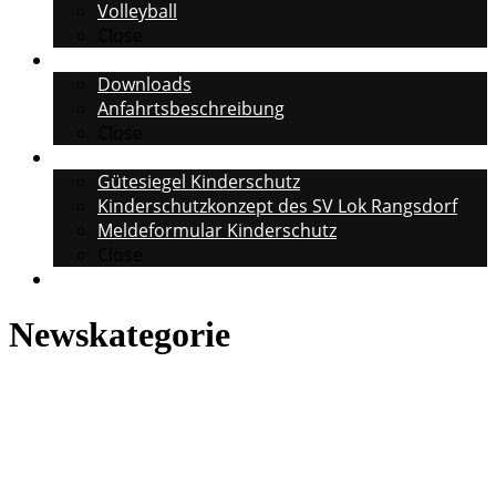
Volleyball
Close
Informationen
Downloads
Anfahrtsbeschreibung
Close
Kinderschutz
Gütesiegel Kinderschutz
Kinderschutzkonzept des SV Lok Rangsdorf
Meldeformular Kinderschutz
Close
Fan Shop
Newskategorie